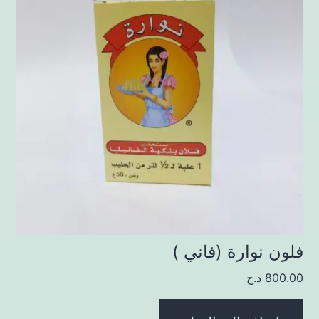
فلون نوارة (فاني )
800.00
د.ج