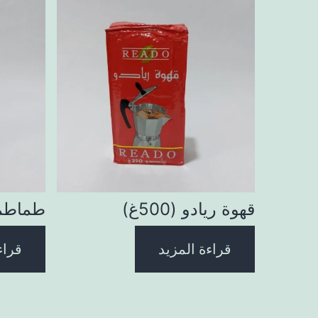
قهوة ريادو (500غ)
طماطم ح
قراءة المزيد
قراء