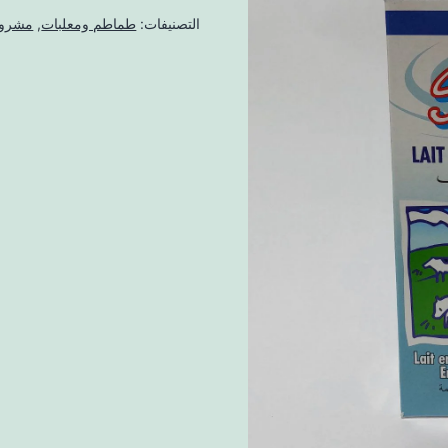
التصنيفات:
طماطم ومعلبات
,
مشروب