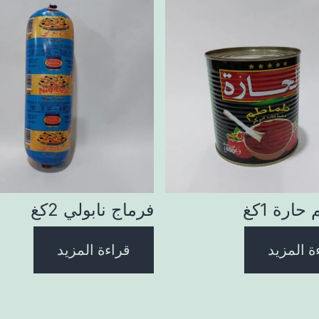
ارة 1كغ
فرماج نابولي 2كغ
ة المزيد
قراءة المزيد