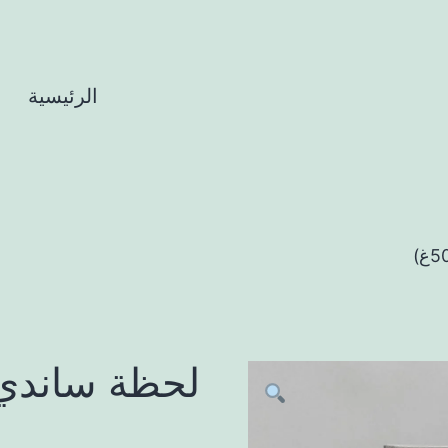
الرئيسية
ا
لحظة ساندي باط