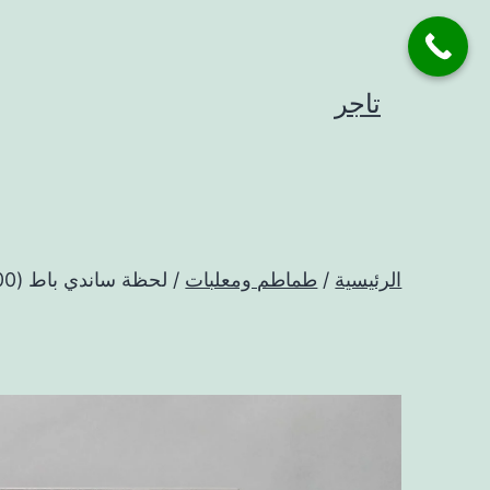
لتخطي
لى
لمحتوى
تاجر
الرئيسية
/
طماطم ومعلبات
/ لحظة ساندي باط (500غ)