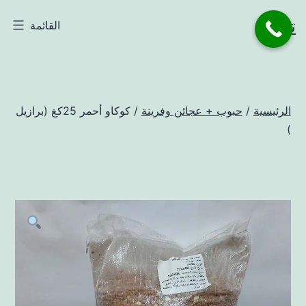
لتخطي
تاجر
القائمة
لى
لمحتوى
الرئيسية
/
حبوب + عجائن وفرينة
/ كوكاو أحمر 25كغ (برازيل
)