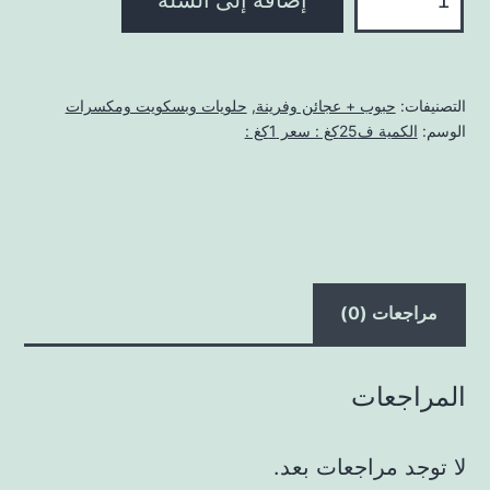
كوكاو
أحمر
25كغ
التصنيفات:
حبوب + عجائن وفرينة
,
حلويات وبسكويت ومكسرات
(برازيل
الوسم:
الكمية ف25كغ : سعر 1كغ :
)
مراجعات (0)
المراجعات
لا توجد مراجعات بعد.