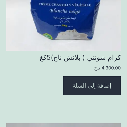
كرام شونتي ( بلانش ناج)5كغ
4,300.00
د.ج
إضافة إلى السلة