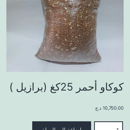
كوكاو أحمر 25كغ (برازيل )
10,750.00
د.ج
كمية
إضافة إلى السلة