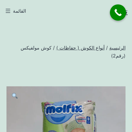
لتخطي
تاجر
القائمة
لى
لمحتوى
الرئيسية
/
أنواع الكوش ( حفاظات )
/ كوش مولفيكس
(رقم2)