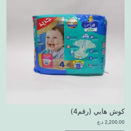
كوش هابي (رقم4)
2,200.00
د.ج