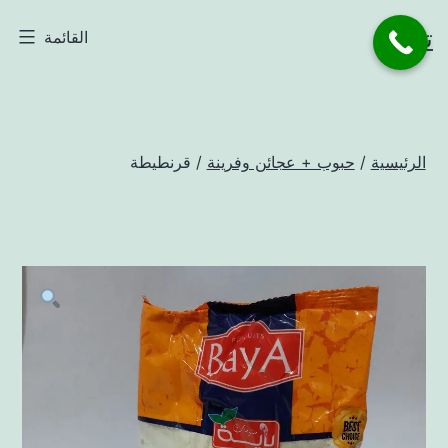
لتخطي
تاجر
القائمة
لى
لمحتوى
الرئيسية
/
حبوب + عجائن وفرينة
/ قرنطيطة