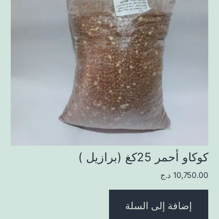
كوكاو أحمر 25كغ (برازيل )
10,750.00
د.ج
إضافة إلى السلة