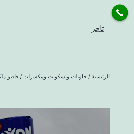
لتخطي
لى
لمحتوى
تاجر
الرئيسية
/
حلويات وبسكويت ومكسرات
/ قاطو ماكس