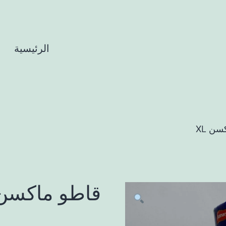
الرئيسية
ا
ن XL
قاطو ماكسن L