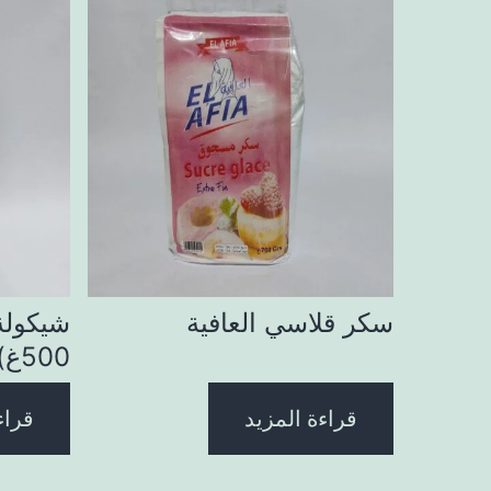
سكر قلاسي العافية
شيكولة 
500غ)
قراءة المزيد
قراء