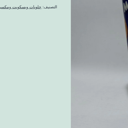
التصنيف:
حلويات وبسكويت ومكسر