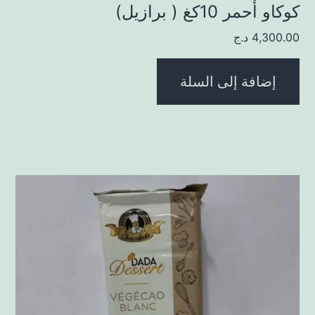
كوكاو أحمر 10كغ ( برازيل)
4,300.00
د.ج
إضافة إلى السلة