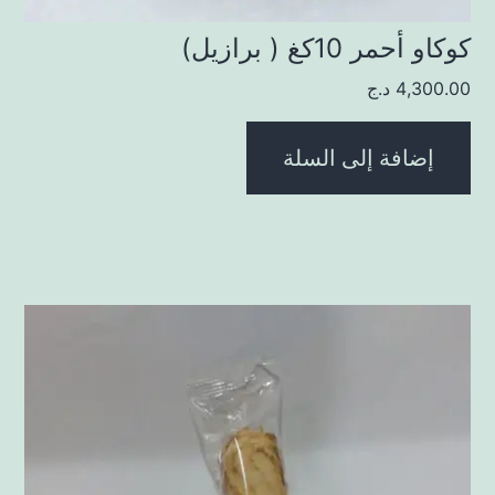
كوكاو أحمر 10كغ ( برازيل)
4,300.00
د.ج
إضافة إلى السلة