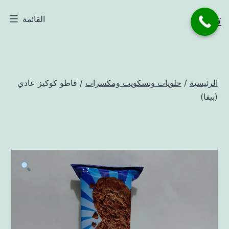
لتخطي
تاجر
القائمة
لى
لمحتوى
الرئيسية
/
حلويات وبسكويت ومكسرات
/ قاطو كوكيز عادي
(بيفا)