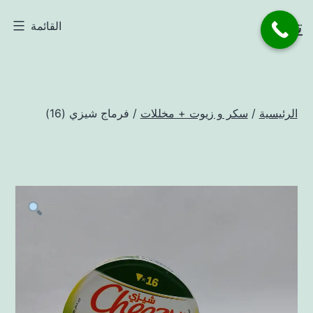
لتخطي
تاجر
القائمة
لى
لمحتوى
الرئيسية
/
سكر و زيوت + مخللات
/ فرماج شيزي (16)