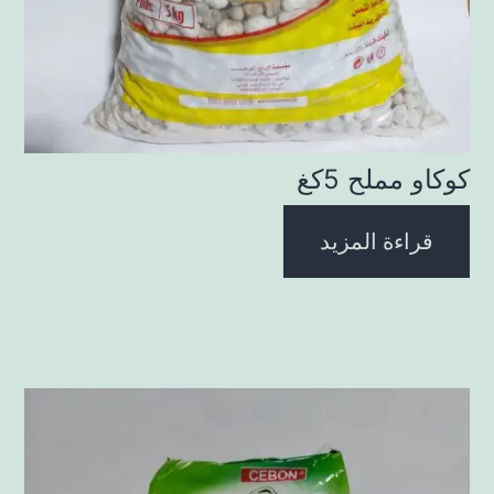
كوكاو مملح 5كغ
قراءة المزيد