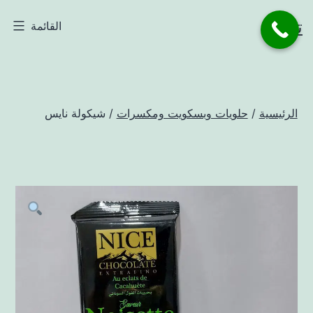
لتخطي
تاجر
القائمة
لى
لمحتوى
الرئيسية
/
حلويات وبسكويت ومكسرات
/ شيكولة نايس