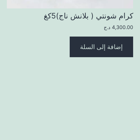
كرام شونتي ( بلانش ناج)5كغ
4,300.00
د.ج
إضافة إلى السلة