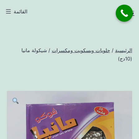
لتخطي
تاجر
القائمة
لى
لمحتوى
الرئيسية
/
حلويات وبسكويت ومكسرات
/ شيكولة مانيا
(10دج)