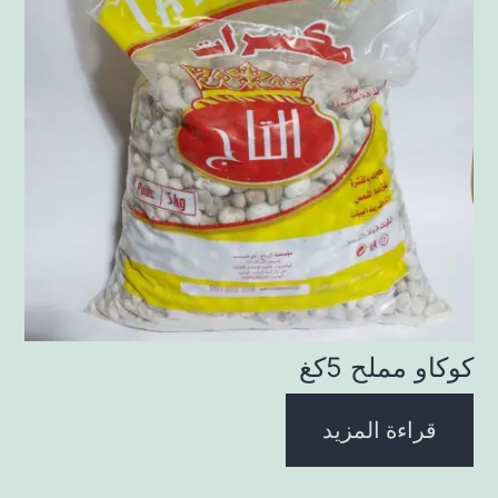
كوكاو مملح 5كغ
قراءة المزيد