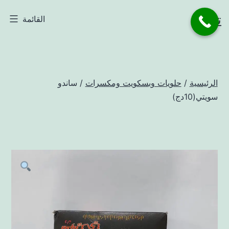
لتخطي
تاجر
القائمة
لى
لمحتوى
الرئيسية
/
حلويات وبسكويت ومكسرات
/ ساندو
سويتي(10دج)