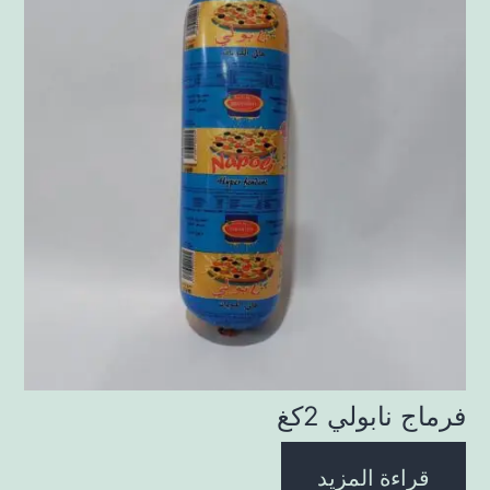
فرماج نابولي 2كغ
قراءة المزيد