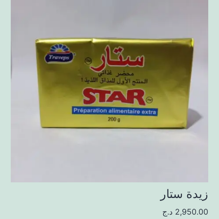
زيدة ستار
2,950.00
د.ج