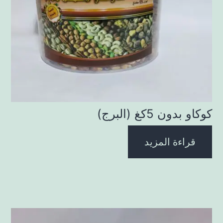
كوكاو بدون 5كغ (البرج)
قراءة المزيد