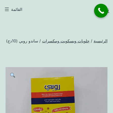
لتخطي
تاجر
القائمة
لى
لمحتوى
الرئيسية
/
حلويات وبسكويت ومكسرات
/ ساندو روبي (10دج)