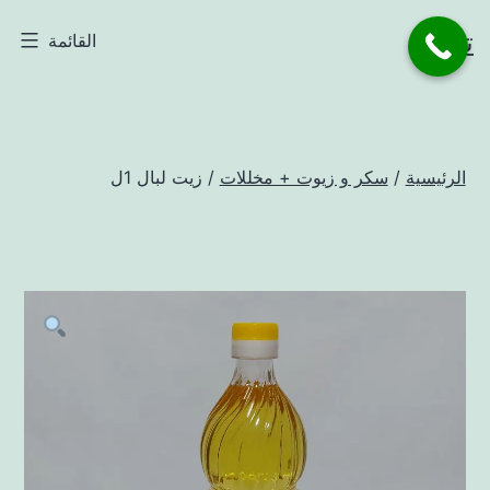
لتخطي
تاجر
القائمة
لى
لمحتوى
الرئيسية
/
سكر و زيوت + مخللات
/ زيت لبال 1ل