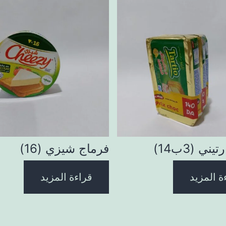
يني (3ب14)
فرماج شيزي (16)
ة المزيد
قراءة المزيد