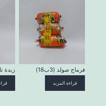
فرماج صولد (3ب18)
زبدة تارت
قراءة المزيد
قراء