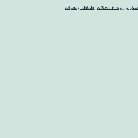
كر و زيوت + مخللات
,
طماطم ومعلبات