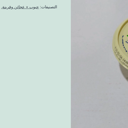
التصنيفات:
حبوب + عجائن وفرينة
,
س