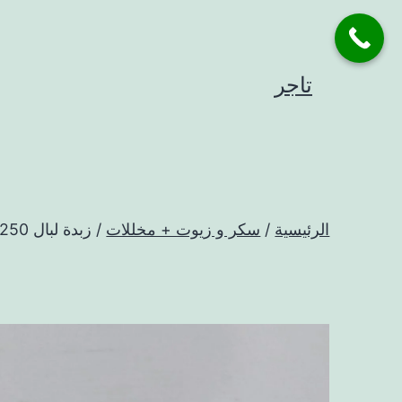
لتخطي
لى
لمحتوى
تاجر
الرئيسية
/
سكر و زيوت + مخللات
/ زبدة لبال 250غ