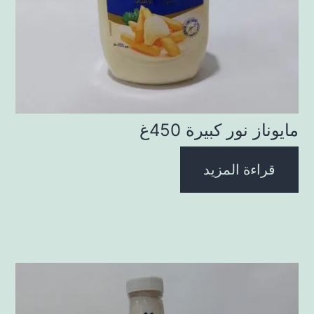
مايوناز نور كبيرة 450غ
قراءة المزيد