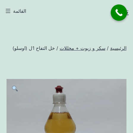
لتخطي
تاجر
القائمة
لى
لمحتوى
الرئيسية
/
سكر و زيوت + مخللات
/ خل التفاح 1ل (اوسلو)