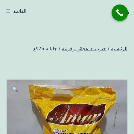
لتخطي
تاجر
القائمة
لى
لمحتوى
الرئيسية
/
حبوب + عجائن وفرينة
/ جلبانة 25كغ