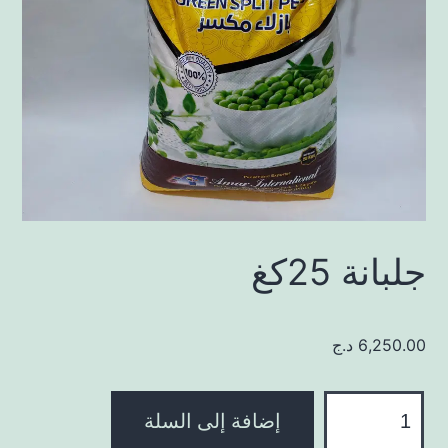
جلبانة 25كغ
6,250.00
د.ج
كمية
إضافة إلى السلة
جلبانة