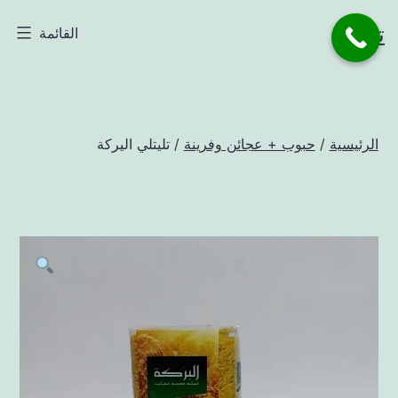
لتخطي
تاجر
القائمة
لى
لمحتوى
الرئيسية
/
حبوب + عجائن وفرينة
/ تليتلي اليركة