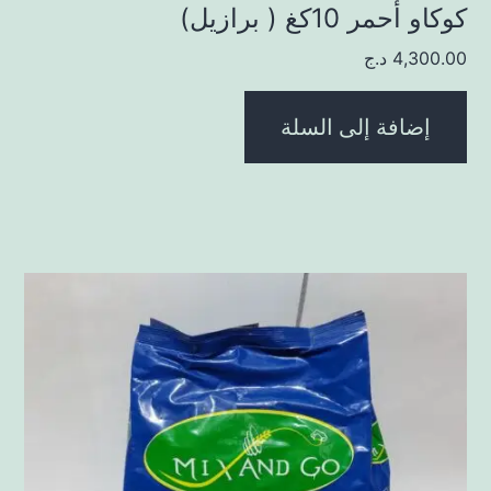
كوكاو أحمر 10كغ ( برازيل)
4,300.00
د.ج
إضافة إلى السلة