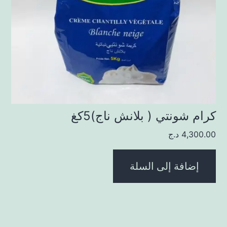
كرام شونتي ( بلانش ناج)5كغ
4,300.00
د.ج
إضافة إلى السلة