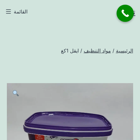
لتخطي
تاجر
القائمة
لى
لمحتوى
الرئيسية
/
مواد التنظيف
/ ايقل 1كغ