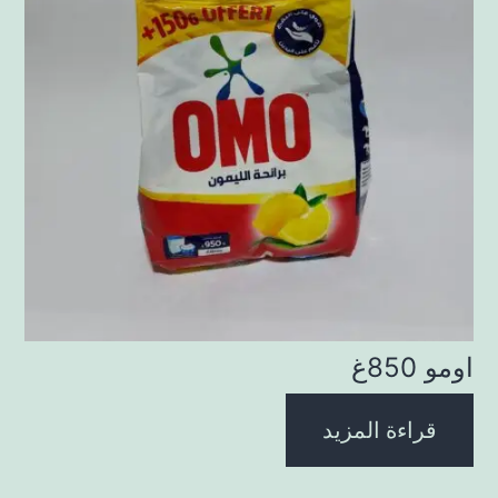
اومو 850غ
قراءة المزيد