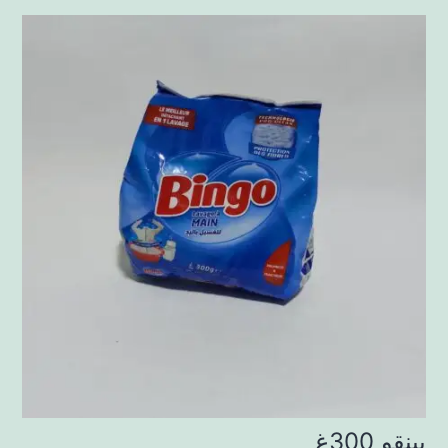
بينقو 300غ