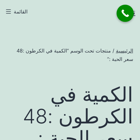
لتخطي
تاجر
القائمة
لى
لمحتوى
الرئيسية
/ منتجات تحت الوسم “الكمية في الكرطون :48
سعر الحبة :”
الكمية في
الكرطون :48
سعر الحبة :