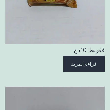
قفريط 10دج
قراءة المزيد