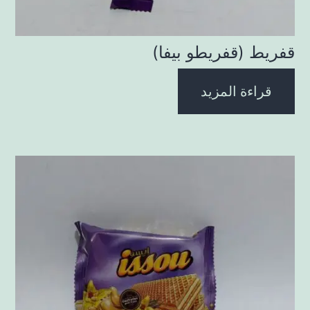
قفريط (قفريطو بيفا)
قراءة المزيد