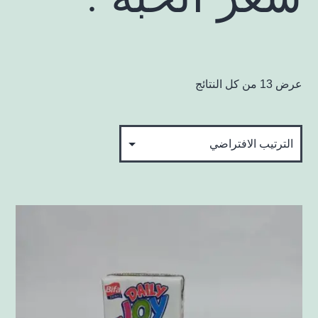
عرض ⁦13⁩ من كل النتائج