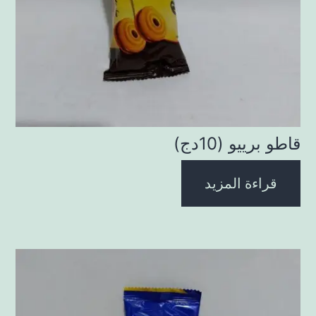
قاطو برييو (10دج)
قراءة المزيد