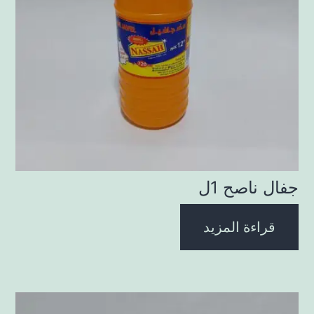
جفال ناصح 1ل
قراءة المزيد